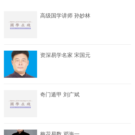
高级国学讲师 孙妙林
资深易学名家 宋国元
奇门遁甲 刘广斌
梅花易数 邓海一