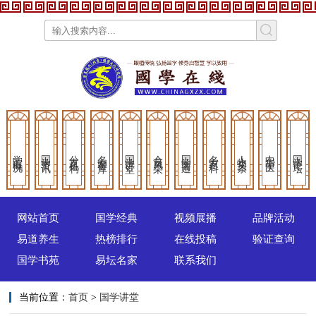
学院概况
国学资讯
分支机构
名家智库
国学讲堂
会员风采
国学商道
名家百科
人物头条
中华中医
国学论坛
网站首页
国学经典
视频展播
品牌活动
易道养生
热榜排行
在线投稿
验证查询
国学书苑
易坛名家
联系我们
当前位置：
首页
>
国学讲堂