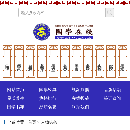
学院概况
国学资讯
分支机构
名家智库
国学讲堂
会员风采
国学商道
名家百科
人物头条
中华中医
国学论坛
网站首页
国学经典
视频展播
品牌活动
易道养生
热榜排行
在线投稿
验证查询
国学书苑
易坛名家
联系我们
当前位置：
首页
>
人物头条