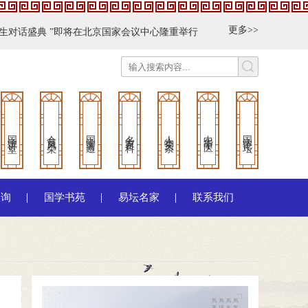
更多>>
 ”即将在北京国家会议中心隆重举行
2026第九届青少年程序设计展示活
通知
2025国学传承者高端峰会
国学智慧与优秀传统文化传承高峰论
国学讲堂
会员风采
国学商道
名家百科
人物头条
中华中医
国学论坛
查询
国学书苑
易坛名家
联系我们