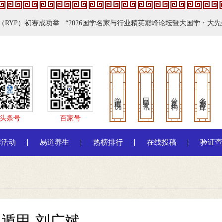
赛成功举
“2026国学名家与行业精英巅峰论坛暨大国学・大先生对话盛典
07优秀传
办！
关于举办《第九届青少年程序设计展示活动（RYP）》的
统文化传承与创新大会在京召开
学院概况
国学资讯
分支机构
名家智库
头条号
百家号
牌活动
易道养生
热榜排行
在线投稿
验证
遁甲 刘广斌