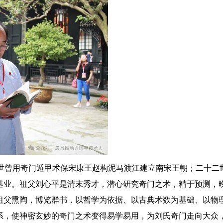
世曾用奇门遁甲术保宋康王赵构泥马渡江建立南宋王朝；二十二
基业。祖父刘心平是清末秀才，潜心研究奇门之术，精于预测，
祖父熏陶，博览群书，以哲学为依据、以古典术数为基础、以物
系，使神密玄妙的奇门之术变得易学易用，为刘氏奇门走向大众