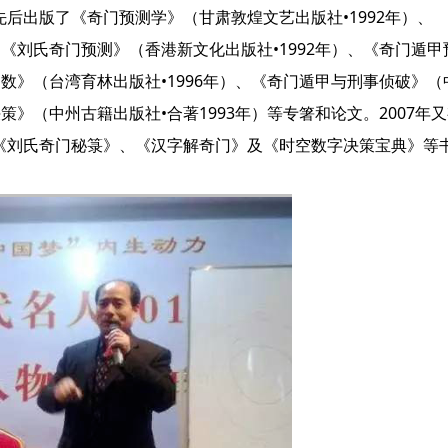
后出版了《奇门预测学》（甘肃敦煌文艺出版社•1992年）、
、《刘氏奇门预测》（香港新文化出版社•1992年）、《奇门遁甲
神数》（台湾育林出版社•1996年）、《奇门遁甲与刑事侦破》（
策》（中州古籍出版社•合著1993年）等专箸和论文。2007年
《刘氏奇门秘箓》、《汉字解奇门》及《时空数字决策宝典》等