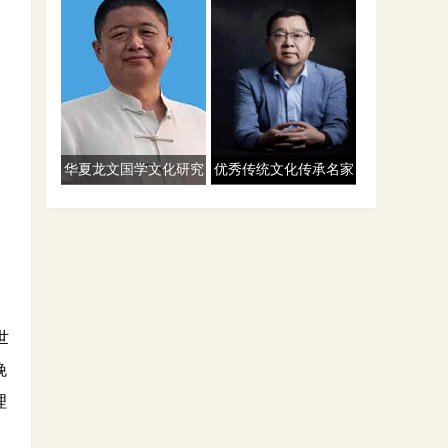
华夏龙文国学文化研究
优秀传统文化传承名家
院副院长 孙妙林
慎杰
世
晚
理
，