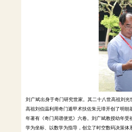
刘广斌
出身于奇门研究世家。其二十八世高祖刘光
高祖刘伯温利用奇门遁甲术扶佐朱元璋开创了明朝
年著有《奇门局谱便览》六卷。刘广斌教授幼年受
学为坐标、以数学为指导，创立了时空数码决策体