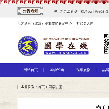
公告通知
国家会议中心隆重举行
2026第九届青少年程序设计展示活动（RYP）初
5国学传承者高端峰会
国学智慧与优秀传统文化传承高峰论坛开幕
21
汇才聚英（北京）职业技能鉴定中心
时代名人网
网站首页
国学经典
视频展播
品
当前位置：
首页
>
国学讲堂
奇门