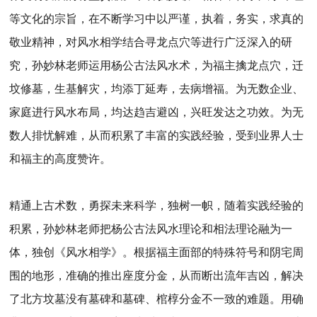
等文化的宗旨，在不断学习中以严谨，执着，务实，求真的
敬业精神，对风水相学结合寻龙点穴等进行广泛深入的研
究，孙妙林老师运用杨公古法风水术，为福主擒龙点穴，迁
坟修墓，生基解灾，均添丁延寿，去病增福。为无数企业、
家庭进行风水布局，均达趋吉避凶，兴旺发达之功效。为无
数人排忧解难，从而积累了丰富的实践经验，受到业界人士
和福主的高度赞许。
精通上古术数，勇探未来科学，独树一帜，随着实践经验的
积累，孙妙林老师把杨公古法风水理论和相法理论融为一
体，独创《风水相学》。根据福主面部的特殊符号和阴宅周
围的地形，准确的推出座度分金，从而断出流年吉凶，解决
了北方坟墓没有墓碑和墓碑、棺椁分金不一致的难题。用确