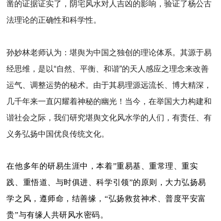
凿的证据证实了，阴宅风水对人吉凶的影响，验证了杨公古
法理论的正确性和科学性。
孙妙林老师认为：堪舆为中国之独创的理论体系。其源于易
经思维，是以“自然、平衡、和谐”的天人感应之理念来改善
运气、调整运势的秘术。由于其易理源远流长、博大精深，
几千年来一直闪耀着神秘的幽光！当今，在举国大力构建和
谐社会之际，我们研究堪舆文化风水学的人们，有责任、有
义务弘扬中国优良传统文化。
在他多年的研易生涯中，本着”重易基、重常理、重实
践、重悟道、与时俱进、科学引领”的原则，大力弘扬易
学之风，遵师命，结善缘，“弘扬救贫神术、普度平安富
贵”与有缘人共研风水密码。