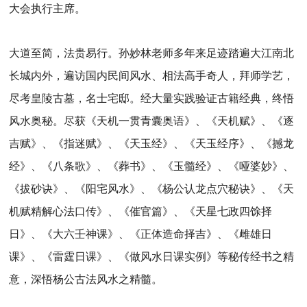
大会执行主席。
大道至简，法贵易行。孙妙林老师多年来足迹踏遍大江南北
长城内外，遍访国内民间风水、相法高手奇人，拜师学艺，
尽考皇陵古墓，名士宅邸。经大量实践验证古籍经典，终悟
风水奥秘。尽获《天机一贯青囊奥语》、《天机赋》、《逐
吉赋》、《指迷赋》、《天玉经》、《天玉经序》、《撼龙
经》、《八条歌》、《葬书》、《玉髓经》、《哑婆妙》、
《拔砂诀》、《阳宅风水》、《杨公认龙点穴秘诀》、《天
机赋精解心法口传》、《催官篇》、《天星七政四馀择
日》、《大六壬神课》、《正体造命择吉》、《雌雄日
课》、《雷霆日课》、《做风水日课实例》等秘传经书之精
意，深悟杨公古法风水之精髓。