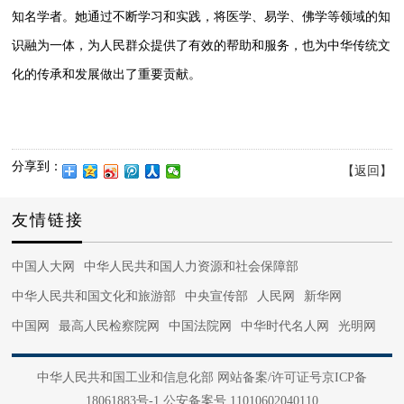
知名学者。她通过不断学习和实践，将医学、易学、佛学等领域的知
识融为一体，为人民群众提供了有效的帮助和服务，也为中华传统文
化的传承和发展做出了重要贡献。
分享到：
【返回】
友情链接
中国人大网
中华人民共和国人力资源和社会保障部
中华人民共和国文化和旅游部
中央宣传部
人民网
新华网
中国网
最高人民检察院网
中国法院网
中华时代名人网
光明网
中国军网
中国日报网
法治网
正义网
光明网
国际在线
中华人民共和国工业和信息化部 网站备案/许可证号京ICP备
中国日报网
央视网
中国文信网
国家广电总局
中国青年网
18061883号-1 公安备案号 11010602040110