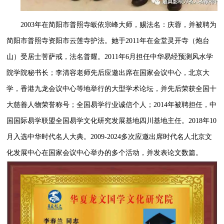
2003年在简阳市普照寺皈依宗峰大师，赐法名：庆蓉，并被聘为
简阳市普照寺资阳市云莲寺护法。她于2011年在金堂灵开寺（炮台
山）受居士菩萨戒，法名普耀。2011年6月担任中华易经预测风水学
院学院秘书长；李清容老师先后应邀出席在国家会议中心，北京大
学，香港九龙会议中心等地举行的大型学术论坛，并先后荣获全国十
大慈善人物荣誉称号；全国易学行业诚信个人；2014年被聘担任，中
国国际易学联盟全国易学文化研究发展基地四川基地主任。2018年10
月入选中华时代名人大典。2009-2024多次应邀出席时代名人北京文
化发展中心在国家会议中心举办的多个活动，并发表论文数篇。