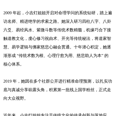
2009
年起，
小吉灯姐姐
开启对命理学问的系统钻研，踏上遍
访名师、精进绝学的求索之路。她深入研习四柱八字、八卦
六爻、易经风水、紫微斗数等传统术数精髓，机缘巧合下接
触道教文化，虔心修习祝由术、开光等传统秘法，将道家智
慧、易学逻辑与佛家慈悲心融会贯通。十年潜心积淀，她逐
渐形成
“传统术数为根、心理疗愈为用、慈悲助人为本” 的
核心体系。
2019
年，她因在多个社群公开进行精准命理预测，以扎实功
底与真诚分享崭露头角，积累第一批线上国学粉丝，正式走
向大众视野。
近年来，小吉灯姐姐专注于传统文化的传承创新与落地应